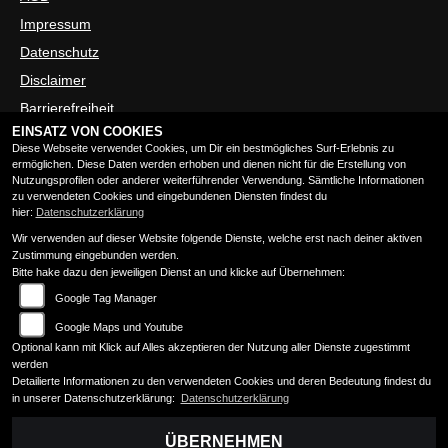
Impressum
Datenschutz
Disclaimer
Barrierefreiheit
EINSATZ VON COOKIES
Diese Webseite verwendet Cookies, um Dir ein bestmögliches Surf-Erlebnis zu
ÖFFNUNGSZEITEN
ermöglichen. Diese Daten werden erhoben und dienen nicht für die Erstellung von
Nutzungsprofilen oder anderer weiterführender Verwendung. Sämtliche Informationen
zu verwendeten Cookies und eingebundenen Diensten findest du
hier:
Datenschutzerklärung
Montag:
09:00 - 13:00 und 14:00 - 18:00
Wir verwenden auf dieser Website folgende Dienste, welche erst nach deiner aktiven
Dienstag:
09:00 - 13:00 und 14:00 - 18:00
Zustimmung eingebunden werden.
Mittwoch:
09:00 - 13:00 und 14:00 - 18:00
Bitte hake dazu den jeweiligen Dienst an und klicke auf Übernehmen:
Donnerstag:
09:00 - 13:00 und 14:00 - 18:00
Google Tag Manager
Freitag:
09:00 - 13:00 und 14:00 - 18:00
Google Maps und Youtube
Samstag:
09:30 - 13:00
Optional kann mit Klick auf Alles akzeptieren der Nutzung aller Dienste zugestimmt
Sonntag:
geschlossen
werden
Detailierte Informationen zu den verwendeten Cookies und deren Bedeutung findest du
Neufahrzeugabholungen sind ausschließlich nach
in unserer Datenschutzerklärung:
Datenschutzerklärung
Terminabsprache Mo.-Fr. 09.00-12.30 und 14.00-16.00 Uhr
möglich.
ÜBERNEHMEN