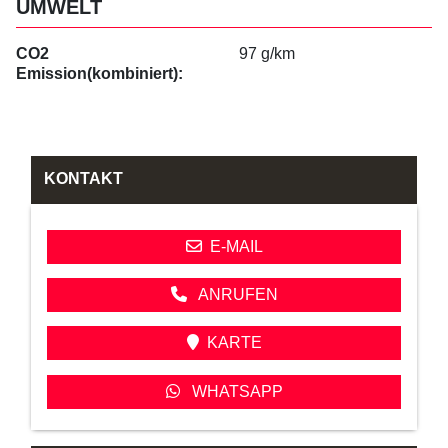
UMWELT
CO2
97 g/km
Emission(kombiniert):
KONTAKT
E-MAIL
ANRUFEN
KARTE
WHATSAPP