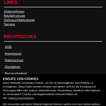
LINKS
Unternehmen
Neufahrzeuge
Gebrauchtfahrzeuge
Service
RECHTLICHES
AGB
Impressum
Datenschutz
Disclaimer
Barrierefreiheit
EINSATZ VON COOKIES
Diese Webseite verwendet Cookies, um Dir ein bestmögliches Surf-Erlebnis zu
ÖFFNUNGSZEITEN
ermöglichen. Diese Daten werden erhoben und dienen nicht für die Erstellung von
Nutzungsprofilen oder anderer weiterführender Verwendung. Sämtliche Informationen
zu verwendeten Cookies und eingebundenen Diensten findest du
hier:
Datenschutzerklärung
Montag:
09:00 - 13:00 und 14:00 - 18:00
Wir verwenden auf dieser Website folgende Dienste, welche erst nach deiner aktiven
Dienstag:
09:00 - 13:00 und 14:00 - 18:00